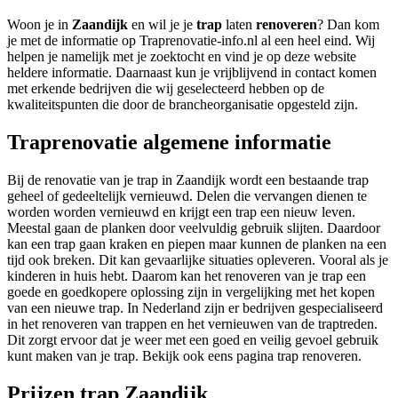
Woon je in
Zaandijk
en wil je je
trap
laten
renoveren
? Dan kom
je met de informatie op Traprenovatie-info.nl al een heel eind. Wij
helpen je namelijk met je zoektocht en vind je op deze website
heldere informatie. Daarnaast kun je vrijblijvend in contact komen
met erkende bedrijven die wij geselecteerd hebben op de
kwaliteitspunten die door de brancheorganisatie opgesteld zijn.
Traprenovatie algemene informatie
Bij de renovatie van je trap in Zaandijk wordt een bestaande trap
geheel of gedeeltelijk vernieuwd. Delen die vervangen dienen te
worden worden vernieuwd en krijgt een trap een nieuw leven.
Meestal gaan de planken door veelvuldig gebruik slijten. Daardoor
kan een trap gaan kraken en piepen maar kunnen de planken na een
tijd ook breken. Dit kan gevaarlijke situaties opleveren. Vooral als je
kinderen in huis hebt. Daarom kan het renoveren van je trap een
goede en goedkopere oplossing zijn in vergelijking met het kopen
van een nieuwe trap. In Nederland zijn er bedrijven gespecialiseerd
in het renoveren van trappen en het vernieuwen van de traptreden.
Dit zorgt ervoor dat je weer met een goed en veilig gevoel gebruik
kunt maken van je trap. Bekijk ook eens pagina trap renoveren.
Prijzen trap Zaandijk