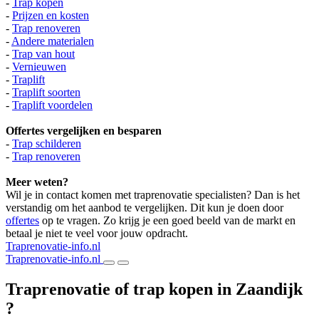
-
Trap kopen
-
Prijzen en kosten
-
Trap renoveren
-
Andere materialen
-
Trap van hout
-
Vernieuwen
-
Traplift
-
Traplift soorten
-
Traplift voordelen
Offertes vergelijken en besparen
-
Trap schilderen
-
Trap renoveren
Meer weten?
Wil je in contact komen met traprenovatie specialisten? Dan is het
verstandig om het aanbod te vergelijken. Dit kun je doen door
offertes
op te vragen. Zo krijg je een goed beeld van de markt en
betaal je niet te veel voor jouw opdracht.
Traprenovatie-info.nl
Traprenovatie-info.nl
Traprenovatie of trap kopen in Zaandijk
?